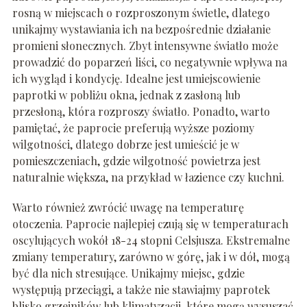
rosną w miejscach o rozproszonym świetle, dlatego
unikajmy wystawiania ich na bezpośrednie działanie
promieni słonecznych. Zbyt intensywne światło może
prowadzić do poparzeń liści, co negatywnie wpływa na
ich wygląd i kondycję. Idealne jest umiejscowienie
paprotki w pobliżu okna, jednak z zasłoną lub
przesłoną, która rozproszy światło. Ponadto, warto
pamiętać, że paprocie preferują wyższe poziomy
wilgotności, dlatego dobrze jest umieścić je w
pomieszczeniach, gdzie wilgotność powietrza jest
naturalnie większa, na przykład w łazience czy kuchni.
Warto również zwrócić uwagę na temperaturę
otoczenia. Paprocie najlepiej czują się w temperaturach
oscylujących wokół 18-24 stopni Celsjusza. Ekstremalne
zmiany temperatury, zarówno w górę, jak i w dół, mogą
być dla nich stresujące. Unikajmy miejsc, gdzie
występują przeciągi, a także nie stawiajmy paprotek
blisko grzejników lub klimatyzacji, które mogą wysuszać