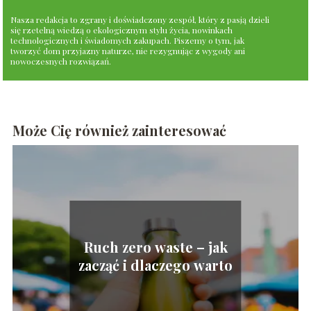
Nasza redakcja to zgrany i doświadczony zespół, który z pasją dzieli
się rzetelną wiedzą o ekologicznym stylu życia, nowinkach
technologicznych i świadomych zakupach. Piszemy o tym, jak
tworzyć dom przyjazny naturze, nie rezygnując z wygody ani
nowoczesnych rozwiązań.
Może Cię również zainteresować
Ruch zero waste – jak
zacząć i dlaczego warto