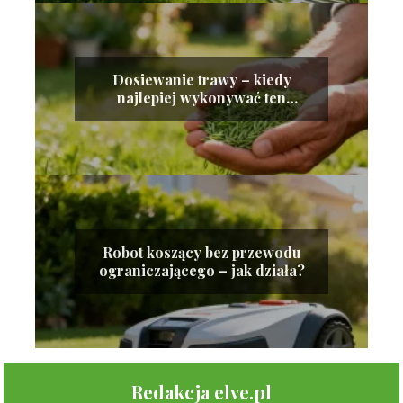
Dosiewanie trawy – kiedy
najlepiej wykonywać ten
zabieg?
Robot koszący bez przewodu
ograniczającego – jak działa?
Redakcja elve.pl