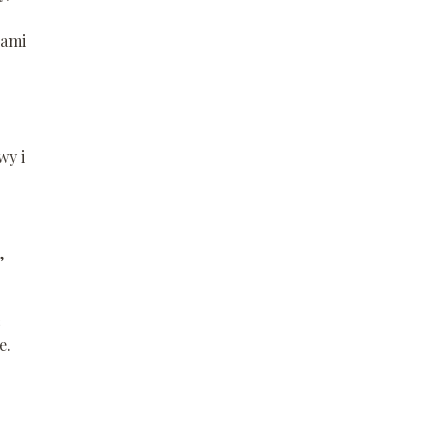
iami
wy i
,
ć
e.