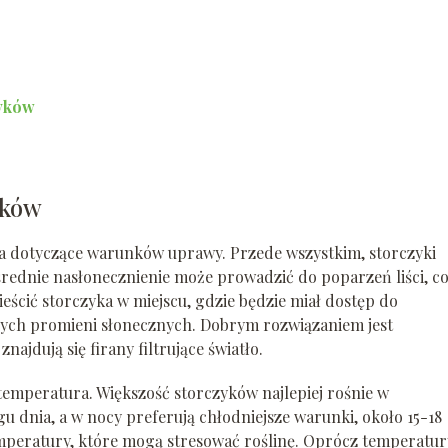
zyków
yków
a dotyczące warunków uprawy. Przede wszystkim, storczyki
średnie nasłonecznienie może prowadzić do poparzeń liści, co
eścić storczyka w miejscu, gdzie będzie miał dostęp do
wnych promieni słonecznych. Dobrym rozwiązaniem jest
ajdują się firany filtrujące światło.
mperatura. Większość storczyków najlepiej rośnie w
gu dnia, a w nocy preferują chłodniejsze warunki, około 15-18
emperatury, które mogą stresować roślinę. Oprócz temperatur