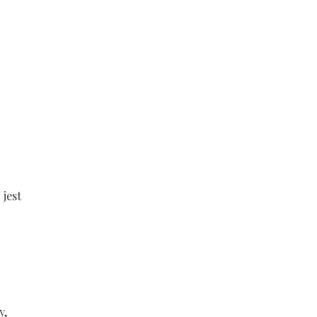
 jest
y,