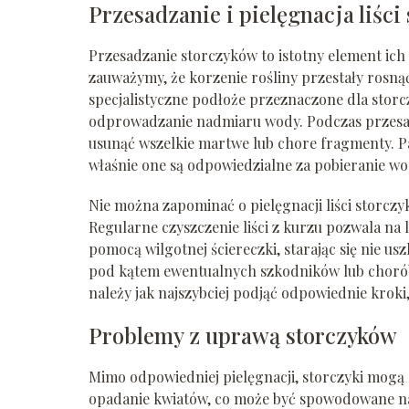
Przesadzanie i pielęgnacja liści
Przesadzanie storczyków to istotny element ich
zauważymy, że korzenie rośliny przestały rosną
specjalistyczne podłoże przeznaczone dla storc
odprowadzanie nadmiaru wody. Podczas przesadz
usunąć wszelkie martwe lub chore fragmenty. P
właśnie one są odpowiedzialne za pobieranie w
Nie można zapominać o pielęgnacji liści storcz
Regularne czyszczenie liści z kurzu pozwala na l
pomocą wilgotnej ściereczki, starając się nie us
pod kątem ewentualnych szkodników lub chorób,
należy jak najszybciej podjąć odpowiednie krok
Problemy z uprawą storczyków
Mimo odpowiedniej pielęgnacji, storczyki mogą 
opadanie kwiatów, co może być spowodowane n