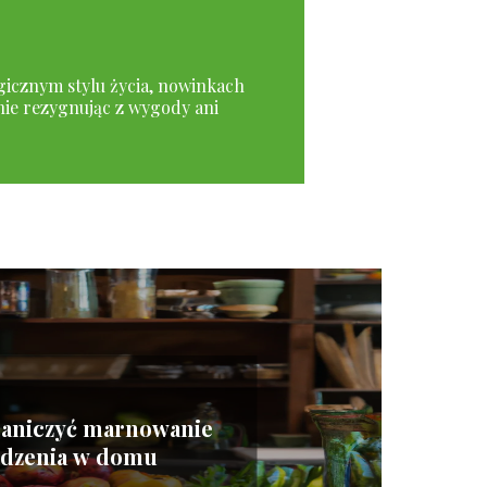
ogicznym stylu życia, nowinkach
nie rezygnując z wygody ani
raniczyć marnowanie
edzenia w domu