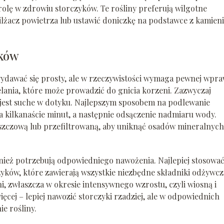
olę w zdrowiu storczyków. Te rośliny preferują wilgotne
lżacz powietrza lub ustawić doniczkę na podstawce z kamien
yków
ydawać się prosty, ale w rzeczywistości wymaga pewnej wpra
lania, które może prowadzić do gnicia korzeni. Zazwyczaj
jest suche w dotyku. Najlepszym sposobem na podlewanie
a kilkanaście minut, a następnie odsączenie nadmiaru wody.
eszczową lub przefiltrowaną, aby uniknąć osadów mineralnych
ież potrzebują odpowiedniego nawożenia. Najlepiej stosowa
yków, które zawierają wszystkie niezbędne składniki odżywcz
, zwłaszcza w okresie intensywnego wzrostu, czyli wiosną i
ięcej – lepiej nawozić storczyki rzadziej, ale w odpowiednich
e rośliny.