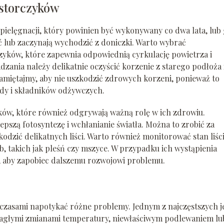
 storczyków
 pielęgnacji, który powinien być wykonywany co dwa lata, lub
ć lub zaczynają wychodzić z doniczki. Warto wybrać
zyków, które zapewnia odpowiednią cyrkulację powietrza i
ania należy delikatnie oczyścić korzenie z starego podłoża 
amiętajmy, aby nie uszkodzić zdrowych korzeni, ponieważ to
ody i składników odżywczych.
yków, które również odgrywają ważną rolę w ich zdrowiu.
epszą fotosyntezę i wchłanianie światła. Można to zrobić za
zkodzić delikatnych liści. Warto również monitorować stan liśc
 takich jak pleśń czy mszyce. W przypadku ich wystąpienia
i, aby zapobiec dalszemu rozwojowi problemu.
czasami napotykać różne problemy. Jednym z najczęstszych j
agłymi zmianami temperatury, niewłaściwym podlewaniem lu