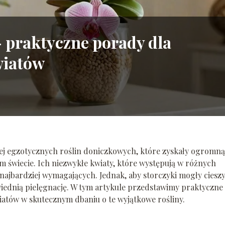
– praktyczne porady dla
wiatów
ziej egzotycznych roślin doniczkowych, które zyskały ogromną
 świecie. Ich niezwykłe kwiaty, które występują w różnych
 najbardziej wymagających. Jednak, aby storczyki mogły ciesz
wiednią pielęgnację. W tym artykule przedstawimy praktyczne
atów w skutecznym dbaniu o te wyjątkowe rośliny.