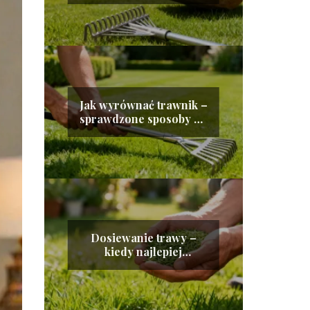
Jak wyrównać trawnik –
sprawdzone sposoby na
idealną murawę
Dosiewanie trawy –
kiedy najlepiej
wykonywać ten zabieg?