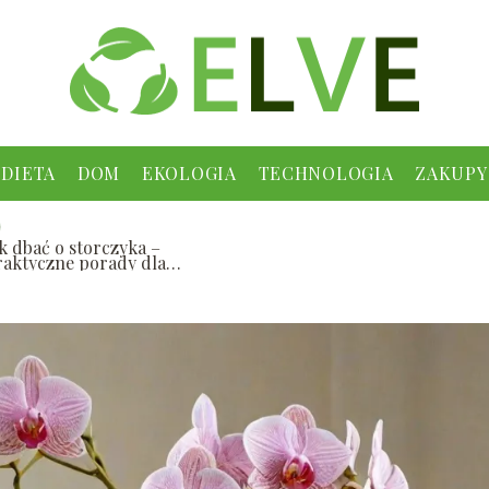
DIETA
DOM
EKOLOGIA
TECHNOLOGIA
ZAKUPY
ak dbać o storczyka –
raktyczne porady dla
ażdego miłośnika
wiatów