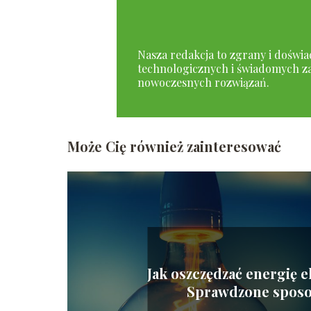
Nasza redakcja to zgrany i doświad
technologicznych i świadomych za
nowoczesnych rozwiązań.
Może Cię również zainteresować
Jak oszczędzać energię 
Sprawdzone sposo
oszczędzanie prądu