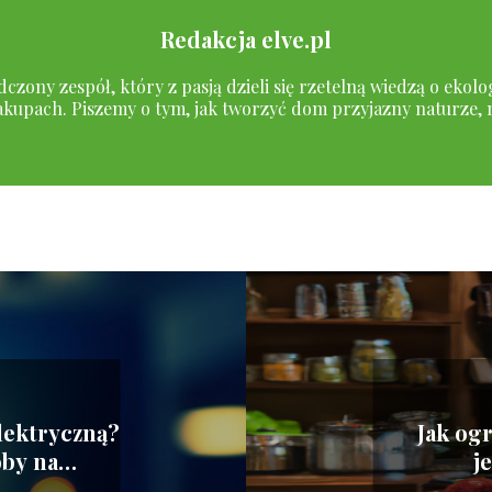
Redakcja elve.pl
czony zespół, który z pasją dzieli się rzetelną wiedzą o ekol
kupach. Piszemy o tym, jak tworzyć dom przyjazny naturze, 
elektryczną?
Jak og
by na
j
 w domu