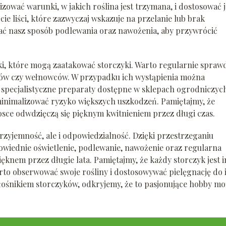
lizować warunki, w jakich roślina jest trzymana, i dostosować 
e liści, które zazwyczaj wskazuje na przelanie lub brak
ć nasz sposób podlewania oraz nawożenia, aby przywrócić
 które mogą zaatakować storczyki. Warto regularnie spraw
ków czy wełnowców. W przypadku ich wystąpienia można
 specjalistyczne preparaty dostępne w sklepach ogrodniczyc
zminimalizować ryzyko większych uszkodzeń. Pamiętajmy, że
rosce odwdzięczą się pięknym kwitnieniem przez długi czas.
rzyjemność, ale i odpowiedzialność. Dzięki przestrzeganiu
owiednie oświetlenie, podlewanie, nawożenie oraz regularna
ięknem przez długie lata. Pamiętajmy, że każdy storczyk jest 
rto obserwować swoje rośliny i dostosowywać pielęgnację do 
łośnikiem storczyków, odkryjemy, że to pasjonujące hobby mo