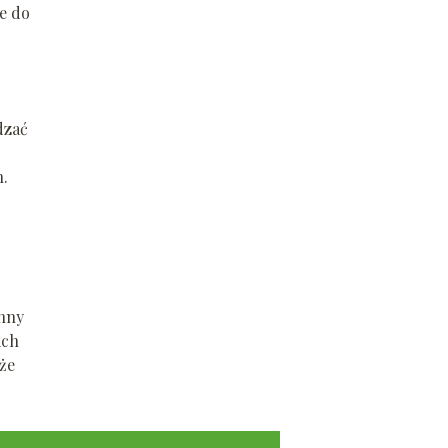
je do
dzać
h.
inny
ich
że