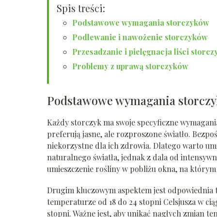
Spis treści:
Podstawowe wymagania storczyków
Podlewanie i nawożenie storczyków
Przesadzanie i pielęgnacja liści storc
Problemy z uprawą storczyków
Podstawowe wymagania storcz
Każdy storczyk ma swoje specyficzne wymagani
preferują jasne, ale rozproszone światło. Bezpo
niekorzystne dla ich zdrowia. Dlatego warto umi
naturalnego światła, jednak z dala od intensy
umieszczenie rośliny w pobliżu okna, na którym zn
Drugim kluczowym aspektem jest odpowiednia te
temperaturze od 18 do 24 stopni Celsjusza w cią
stopni. Ważne jest, aby unikać nagłych zmian t