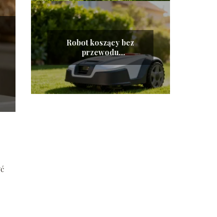
Robot koszący bez
przewodu
ograniczającego – jak
działa?
yć