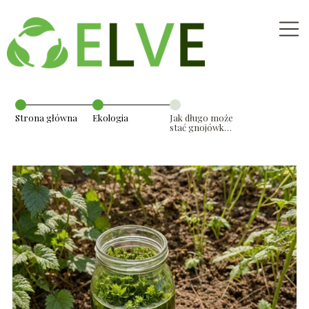
Strona główna
Ekologia
Jak długo może
stać gnojówka z
pokrzyw? –
wszystko, co
musisz wiedzieć