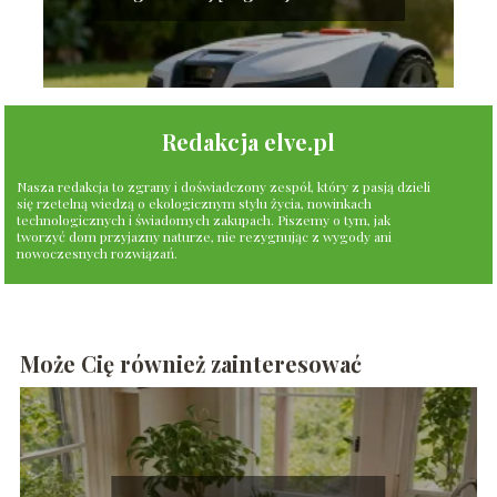
Redakcja elve.pl
Nasza redakcja to zgrany i doświadczony zespół, który z pasją dzieli
się rzetelną wiedzą o ekologicznym stylu życia, nowinkach
technologicznych i świadomych zakupach. Piszemy o tym, jak
tworzyć dom przyjazny naturze, nie rezygnując z wygody ani
nowoczesnych rozwiązań.
Może Cię również zainteresować