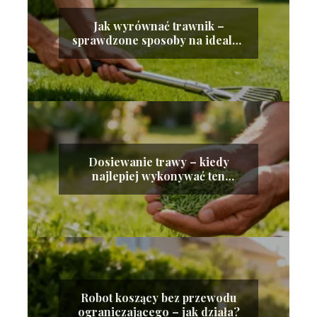
Jak wyrównać trawnik –
sprawdzone sposoby na idealną
murawę
Dosiewanie trawy – kiedy
najlepiej wykonywać ten
zabieg?
Robot koszący bez przewodu
ograniczającego – jak działa?