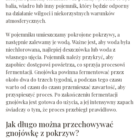
balia, wiadro lub inny pojemnik, który będzie odporny
na działanie wilgoci i niekorzystnych warunków
atmosferycznych.
W pojemniku umieszczamy pokrojone pokrzywy, a
następnie zalewamy je wodą. Ważne jest, aby woda była
niechlorowana, najlepiej deszczówka lub woda z
własnego ujęcia. Pojemnik należy przykryć, aby
zapobiec dostępowi powietrza, co sprzyja procesowi
fermentacji. Gnojówka powinna fermentować przez
około dwa do trzech tygodni, a podczas tego czasu
warto od czasu do czasu przemieszać zawartość, aby
przyspieszyć proces. Po zakończeniu fermentacji
gnojówka jest gotowa do użycia, a jej intensywny zapach
świadczy o tym, że proces przebiegł prawidłowo.
Jak długo można przechowywać
gnojówkę z pokrzyw?