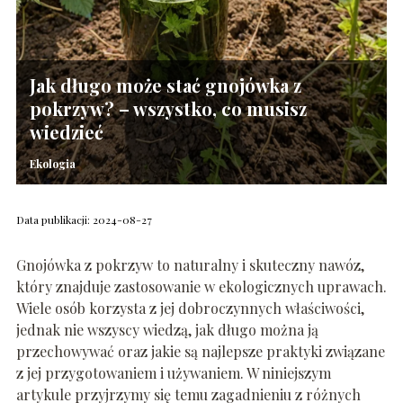
Jak długo może stać gnojówka z
pokrzyw? – wszystko, co musisz
wiedzieć
Ekologia
Data publikacji: 2024-08-27
Gnojówka z pokrzyw to naturalny i skuteczny nawóz,
który znajduje zastosowanie w ekologicznych uprawach.
Wiele osób korzysta z jej dobroczynnych właściwości,
jednak nie wszyscy wiedzą, jak długo można ją
przechowywać oraz jakie są najlepsze praktyki związane
z jej przygotowaniem i używaniem. W niniejszym
artykule przyjrzymy się temu zagadnieniu z różnych