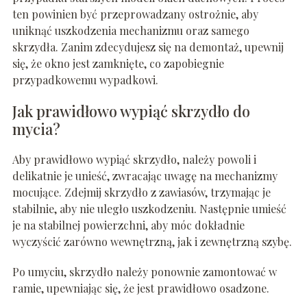
ten powinien być przeprowadzany ostrożnie, aby
uniknąć uszkodzenia mechanizmu oraz samego
skrzydła. Zanim zdecydujesz się na demontaż, upewnij
się, że okno jest zamknięte, co zapobiegnie
przypadkowemu wypadkowi.
Jak prawidłowo wypiąć skrzydło do
mycia?
Aby prawidłowo wypiąć skrzydło, należy powoli i
delikatnie je unieść, zwracając uwagę na mechanizmy
mocujące. Zdejmij skrzydło z zawiasów, trzymając je
stabilnie, aby nie uległo uszkodzeniu. Następnie umieść
je na stabilnej powierzchni, aby móc dokładnie
wyczyścić zarówno wewnętrzną, jak i zewnętrzną szybę.
Po umyciu, skrzydło należy ponownie zamontować w
ramie, upewniając się, że jest prawidłowo osadzone.