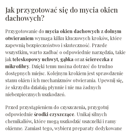
Jak przygotować się do mycia okien
dachowych?
Przygotowanie do
mycia okien dachowych
z
dolnym
otwieraniem
wymaga kilku kluczowych kroków, które
zapewnią bezpieczeństwo i skuteczność. Przede
wszystkim, warto zadbać o odpowiednie narzędzia, takie
jak
teleskopowy uchwyt
,
gąbka
oraz
ściereczka z
mikrofibry
. Dzięki temu można dotrzeć do trudno
dostępnych miejsc. Kolejnym krokiem jest sprawdzenie
stanu okien i ich mechanizmów otwierania. Upewnij się,
że skrzydła działają płynnie i nie ma żadnych
niebezpiecznych uszkodzeń.
Przed przystąpieniem do czyszczenia, przygotuj
odpowiednie
środki czyszczące
. Unikaj silnych
chemikaliów, które mogą uszkodzić uszczelki i ramy
okienne. Zamiast tego, wybierz preparaty dedykowane