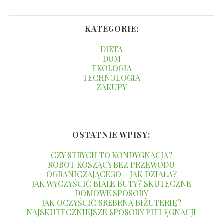
KATEGORIE:
DIETA
DOM
EKOLOGIA
TECHNOLOGIA
ZAKUPY
OSTATNIE WPISY:
CZY STRYCH TO KONDYGNACJA?
ROBOT KOSZĄCY BEZ PRZEWODU
OGRANICZAJĄCEGO – JAK DZIAŁA?
JAK WYCZYŚCIĆ BIAŁE BUTY? SKUTECZNE
DOMOWE SPOSOBY
JAK OCZYŚCIĆ SREBRNĄ BIŻUTERIĘ?
NAJSKUTECZNIEJSZE SPOSOBY PIELĘGNACJI