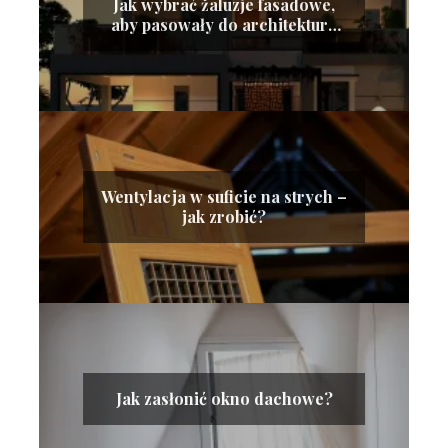
Jak wybrać żaluzje fasadowe,
aby pasowały do architektury
nowoczesnego budynku?
Wentylacja w suficie na strych –
jak zrobić?
Jak zasłonić okno dachowe?