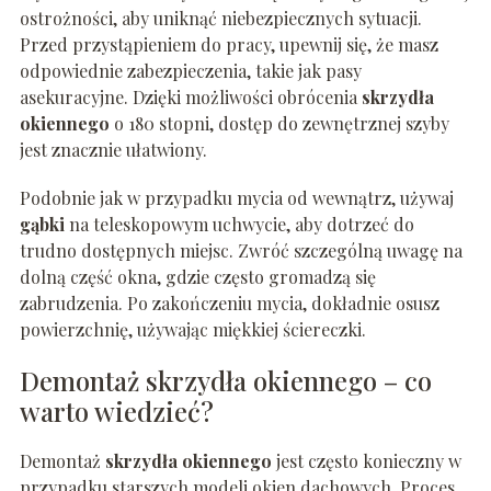
ostrożności, aby uniknąć niebezpiecznych sytuacji.
Przed przystąpieniem do pracy, upewnij się, że masz
odpowiednie zabezpieczenia, takie jak pasy
asekuracyjne. Dzięki możliwości obrócenia
skrzydła
okiennego
o 180 stopni, dostęp do zewnętrznej szyby
jest znacznie ułatwiony.
Podobnie jak w przypadku mycia od wewnątrz, używaj
gąbki
na teleskopowym uchwycie, aby dotrzeć do
trudno dostępnych miejsc. Zwróć szczególną uwagę na
dolną część okna, gdzie często gromadzą się
zabrudzenia. Po zakończeniu mycia, dokładnie osusz
powierzchnię, używając miękkiej ściereczki.
Demontaż skrzydła okiennego – co
warto wiedzieć?
Demontaż
skrzydła okiennego
jest często konieczny w
przypadku starszych modeli okien dachowych. Proces