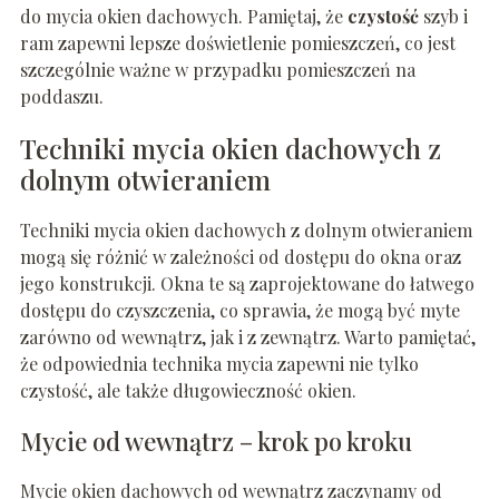
do mycia okien dachowych. Pamiętaj, że
czystość
szyb i
ram zapewni lepsze doświetlenie pomieszczeń, co jest
szczególnie ważne w przypadku pomieszczeń na
poddaszu.
Techniki mycia okien dachowych z
dolnym otwieraniem
Techniki mycia okien dachowych z dolnym otwieraniem
mogą się różnić w zależności od dostępu do okna oraz
jego konstrukcji. Okna te są zaprojektowane do łatwego
dostępu do czyszczenia, co sprawia, że mogą być myte
zarówno od wewnątrz, jak i z zewnątrz. Warto pamiętać,
że odpowiednia technika mycia zapewni nie tylko
czystość, ale także długowieczność okien.
Mycie od wewnątrz – krok po kroku
Mycie okien dachowych od wewnątrz zaczynamy od