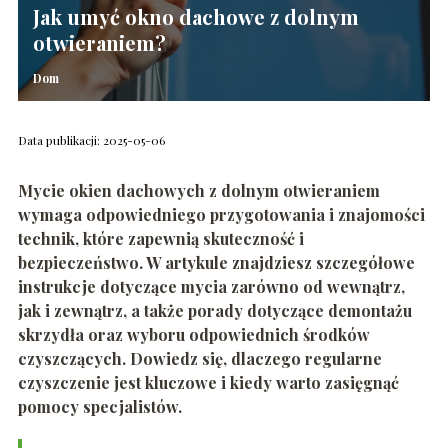
Jak umyć okno dachowe z dolnym
otwieraniem?
Dom
Data publikacji: 2025-05-06
Mycie okien dachowych z dolnym otwieraniem
wymaga odpowiedniego przygotowania i znajomości
technik, które zapewnią skuteczność i
bezpieczeństwo. W artykule znajdziesz szczegółowe
instrukcje dotyczące mycia zarówno od wewnątrz,
jak i zewnątrz, a także porady dotyczące demontażu
skrzydła oraz wyboru odpowiednich środków
czyszczących. Dowiedz się, dlaczego regularne
czyszczenie jest kluczowe i kiedy warto zasięgnąć
pomocy specjalistów.