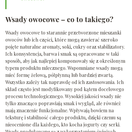
Wsady owocowe – co to takiego?
Wsady owocowe to starannie przetworzone mieszanki
owoców lub ich części, które mogą zawierać szeroko
pojęte naturalne aromaty, soki, cukry oraz stabilizatory.
Ich konsystencja, barwa i smak są opracowane w taki
sposób, aby jak najlepiej komponowały się z określonym
typem produktu mlecznego. Wspomniane wsady mogą
mieć formę żelową, półpłynną lub bardziej zwartą.
Wszystko zależy tak naprawdę od ich zastosowania. Ich
skład często jest modyfikowany pod kątem docelowego
procesu technologicznego. Wysokiej jakości wsady nie
tylko znacząco poprawiają smak i wygląd, ale również
mają znaczenie funkcjonalne. Wpływają bowiem na
teksturę i stabilność całego produktu, dzięki czemu są
nieocenione dla każdego, kto kocha jogurty czy serki.
Wsady produkowane są z wykorzystaniem świeżych