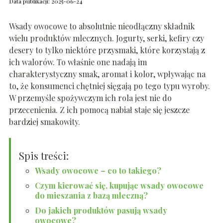
Data publikacji: 2025-06-24
Wsady owocowe to absolutnie nieodłączny składnik
wielu produktów mlecznych. Jogurty, serki, kefiry czy
desery to tylko niektóre przysmaki, które korzystają z
ich walorów. To właśnie one nadają im
charakterystyczny smak, aromat i kolor, wpływając na
to, że konsumenci chętniej sięgają po tego typu wyroby.
W przemyśle spożywczym ich rola jest nie do
przecenienia. Z ich pomocą nabiał staje się jeszcze
bardziej smakowity.
Spis treści:
Wsady owocowe – co to takiego?
Czym kierować się, kupując wsady owocowe
do mieszania z bazą mleczną?
Do jakich produktów pasują wsady
owocowe?