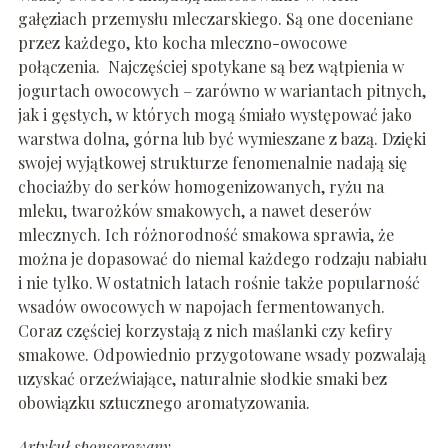
gałęziach przemysłu mleczarskiego. Są one doceniane
przez każdego, kto kocha mleczno-owocowe
połączenia. Najczęściej spotykane są bez wątpienia w
jogurtach owocowych – zarówno w wariantach pitnych,
jak i gęstych, w których mogą śmiało występować jako
warstwa dolna, górna lub być wymieszane z bazą. Dzięki
swojej wyjątkowej strukturze fenomenalnie nadają się
chociażby do serków homogenizowanych, ryżu na
mleku, twarożków smakowych, a nawet deserów
mlecznych. Ich różnorodność smakowa sprawia, że
można je dopasować do niemal każdego rodzaju nabiału
i nie tylko. W ostatnich latach rośnie także popularność
wsadów owocowych w napojach fermentowanych.
Coraz częściej korzystają z nich maślanki czy kefiry
smakowe. Odpowiednio przygotowane wsady pozwalają
uzyskać orzeźwiające, naturalnie słodkie smaki bez
obowiązku sztucznego aromatyzowania.
Artykuł sponsorowany