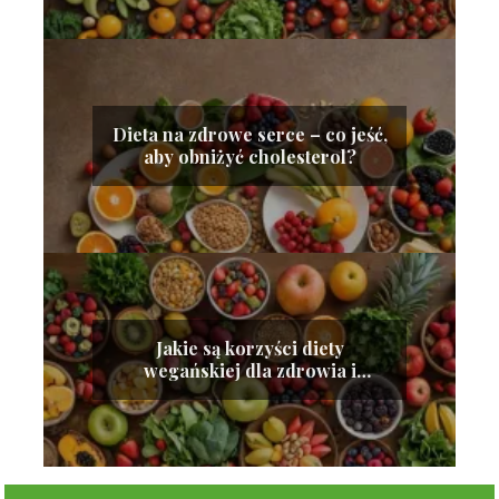
Dieta na zdrowe serce – co jeść,
aby obniżyć cholesterol?
Jakie są korzyści diety
wegańskiej dla zdrowia i
środowiska?