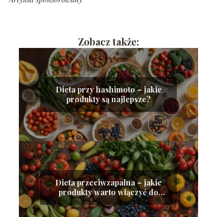
Zobacz także:
Dieta przy hashimoto – jakie
produkty są najlepsze?
Dieta przeciwzapalna – jakie
produkty warto włączyć do
jadłospisu?