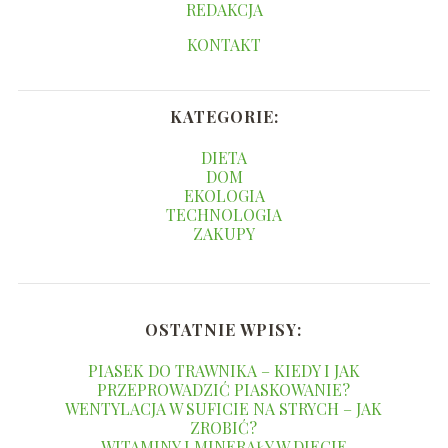
REDAKCJA
KONTAKT
KATEGORIE:
DIETA
DOM
EKOLOGIA
TECHNOLOGIA
ZAKUPY
OSTATNIE WPISY:
PIASEK DO TRAWNIKA – KIEDY I JAK
PRZEPROWADZIĆ PIASKOWANIE?
WENTYLACJA W SUFICIE NA STRYCH – JAK
ZROBIĆ?
WITAMINY I MINERAŁY W DIECIE