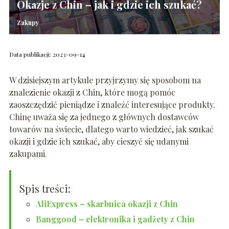
Okazje z Chin – jak i gdzie ich szukać?
Zakupy
Data publikacji: 2023-09-14
W dzisiejszym artykule przyjrzymy się sposobom na
znalezienie okazji z Chin, które mogą pomóc
zaoszczędzić pieniądze i znaleźć interesujące produkty.
Chinę uważa się za jednego z głównych dostawców
towarów na świecie, dlatego warto wiedzieć, jak szukać
okazji i gdzie ich szukać, aby cieszyć się udanymi
zakupami.
Spis treści:
AliExpress – skarbnica okazji z Chin
Banggood – elektronika i gadżety z Chin