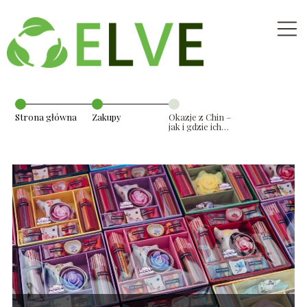
Strona główna
Zakupy
Okazje z Chin –
jak i gdzie ich
szukać?