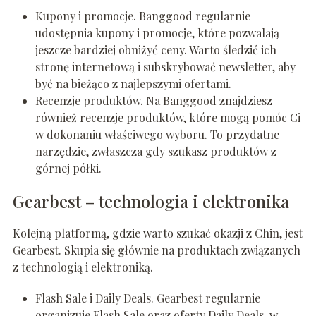
Kupony i promocje. Banggood regularnie
udostępnia kupony i promocje, które pozwalają
jeszcze bardziej obniżyć ceny. Warto śledzić ich
stronę internetową i subskrybować newsletter, aby
być na bieżąco z najlepszymi ofertami.
Recenzje produktów. Na Banggood znajdziesz
również recenzje produktów, które mogą pomóc Ci
w dokonaniu właściwego wyboru. To przydatne
narzędzie, zwłaszcza gdy szukasz produktów z
górnej półki.
Gearbest – technologia i elektronika
Kolejną platformą, gdzie warto szukać okazji z Chin, jest
Gearbest. Skupia się głównie na produktach związanych
z technologią i elektroniką.
Flash Sale i Daily Deals. Gearbest regularnie
organizuje Flash Sale oraz oferty Daily Deals, w