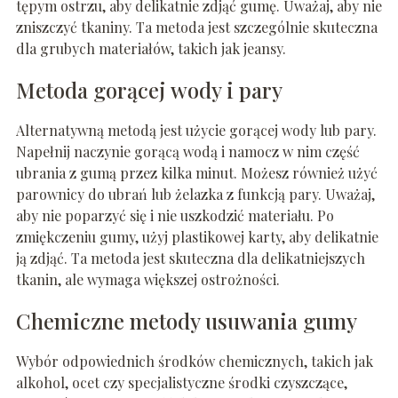
tępym ostrzu, aby delikatnie zdjąć gumę. Uważaj, aby nie
zniszczyć tkaniny. Ta metoda jest szczególnie skuteczna
dla grubych materiałów, takich jak jeansy.
Metoda gorącej wody i pary
Alternatywną metodą jest użycie gorącej wody lub pary.
Napełnij naczynie gorącą wodą i namocz w nim część
ubrania z gumą przez kilka minut. Możesz również użyć
parownicy do ubrań lub żelazka z funkcją pary. Uważaj,
aby nie poparzyć się i nie uszkodzić materiału. Po
zmiękczeniu gumy, użyj plastikowej karty, aby delikatnie
ją zdjąć. Ta metoda jest skuteczna dla delikatniejszych
tkanin, ale wymaga większej ostrożności.
Chemiczne metody usuwania gumy
Wybór odpowiednich środków chemicznych, takich jak
alkohol, ocet czy specjalistyczne środki czyszczące,