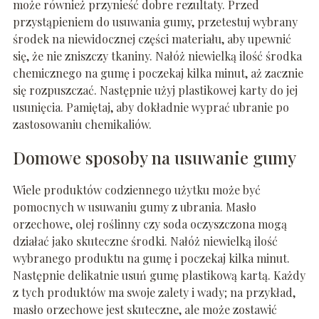
może również przynieść dobre rezultaty. Przed
przystąpieniem do usuwania gumy, przetestuj wybrany
środek na niewidocznej części materiału, aby upewnić
się, że nie zniszczy tkaniny. Nałóż niewielką ilość środka
chemicznego na gumę i poczekaj kilka minut, aż zacznie
się rozpuszczać. Następnie użyj plastikowej karty do jej
usunięcia. Pamiętaj, aby dokładnie wyprać ubranie po
zastosowaniu chemikaliów.
Domowe sposoby na usuwanie gumy
Wiele produktów codziennego użytku może być
pomocnych w usuwaniu gumy z ubrania. Masło
orzechowe, olej roślinny czy soda oczyszczona mogą
działać jako skuteczne środki. Nałóż niewielką ilość
wybranego produktu na gumę i poczekaj kilka minut.
Następnie delikatnie usuń gumę plastikową kartą. Każdy
z tych produktów ma swoje zalety i wady; na przykład,
masło orzechowe jest skuteczne, ale może zostawić