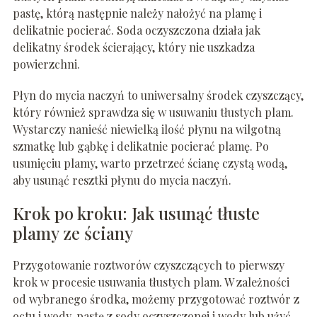
pastę, którą następnie należy nałożyć na plamę i
delikatnie pocierać. Soda oczyszczona działa jak
delikatny środek ścierający, który nie uszkadza
powierzchni.
Płyn do mycia naczyń to uniwersalny środek czyszczący,
który również sprawdza się w usuwaniu tłustych plam.
Wystarczy nanieść niewielką ilość płynu na wilgotną
szmatkę lub gąbkę i delikatnie pocierać plamę. Po
usunięciu plamy, warto przetrzeć ścianę czystą wodą,
aby usunąć resztki płynu do mycia naczyń.
Krok po kroku: Jak usunąć tłuste
plamy ze ściany
Przygotowanie roztworów czyszczących to pierwszy
krok w procesie usuwania tłustych plam. W zależności
od wybranego środka, możemy przygotować roztwór z
octu i wody, pastę z sody oczyszczonej i wody lub użyć