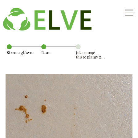
Strona główna
Dom
Jak usunąć
tłuste plamy ze
ściany?
Domowe
metody
czyszczenia