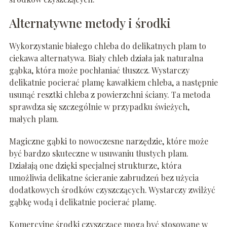
Alternatywne metody i środki
Wykorzystanie białego chleba do delikatnych plam to
ciekawa alternatywa. Biały chleb działa jak naturalna
gąbka, która może pochłaniać tłuszcz. Wystarczy
delikatnie pocierać plamę kawałkiem chleba, a następnie
usunąć resztki chleba z powierzchni ściany. Ta metoda
sprawdza się szczególnie w przypadku świeżych,
małych plam.
Magiczne gąbki to nowoczesne narzędzie, które może
być bardzo skuteczne w usuwaniu tłustych plam.
Działają one dzięki specjalnej strukturze, która
umożliwia delikatne ścieranie zabrudzeń bez użycia
dodatkowych środków czyszczących. Wystarczy zwilżyć
gąbkę wodą i delikatnie pocierać plamę.
Komercyjne środki czyszczące mogą być stosowane w