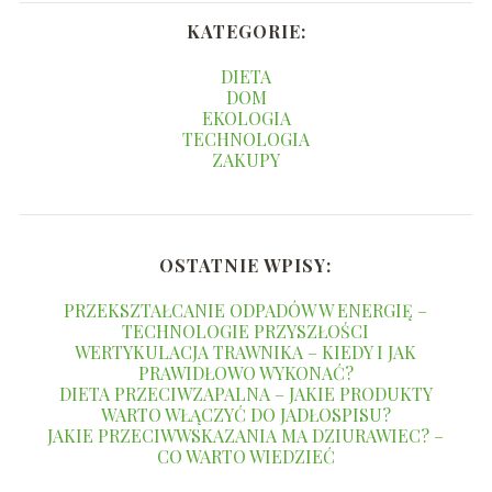
KATEGORIE:
DIETA
DOM
EKOLOGIA
TECHNOLOGIA
ZAKUPY
OSTATNIE WPISY:
PRZEKSZTAŁCANIE ODPADÓW W ENERGIĘ –
TECHNOLOGIE PRZYSZŁOŚCI
WERTYKULACJA TRAWNIKA – KIEDY I JAK
PRAWIDŁOWO WYKONAĆ?
DIETA PRZECIWZAPALNA – JAKIE PRODUKTY
WARTO WŁĄCZYĆ DO JADŁOSPISU?
JAKIE PRZECIWWSKAZANIA MA DZIURAWIEC? –
CO WARTO WIEDZIEĆ