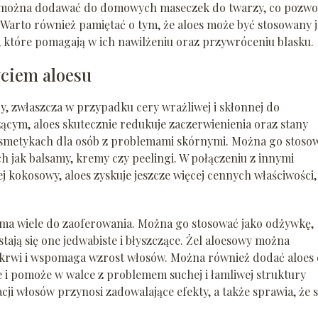
s można dodawać do domowych maseczek do twarzy, co pozwol
. Warto również pamiętać o tym, że aloes może być stosowany 
 które pomagają w ich nawilżeniu oraz przywróceniu blasku.
yciem aloesu
y, zwłaszcza w przypadku cery wrażliwej i skłonnej do
cym, aloes skutecznie redukuje zaczerwienienia oraz stany
osmetykach dla osób z problemami skórnymi. Można go stoso
 jak balsamy, kremy czy peelingi. W połączeniu z innymi
j kokosowy, aloes zyskuje jeszcze więcej cennych właściwości,
 ma wiele do zaoferowania. Można go stosować jako odżywkę,
stają się one jedwabiste i błyszczące. Żel aloesowy można
krwi i wspomaga wzrost włosów. Można również dodać aloes
e i pomoże w walce z problemem suchej i łamliwej struktury
ji włosów przynosi zadowalające efekty, a także sprawia, że s