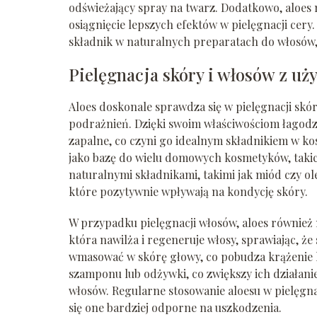
odświeżający spray na twarz. Dodatkowo, aloe
osiągnięcie lepszych efektów w pielęgnacji cery
składnik w naturalnych preparatach do włosów,
Pielęgnacja skóry i włosów z uż
Aloes doskonale sprawdza się w pielęgnacji skór
podrażnień. Dzięki swoim właściwościom łagodzą
zapalne, co czyni go idealnym składnikiem w k
jako bazę do wielu domowych kosmetyków, takich
naturalnymi składnikami, takimi jak miód czy ole
które pozytywnie wpływają na kondycję skóry.
W przypadku pielęgnacji włosów, aloes również
która nawilża i regeneruje włosy, sprawiając, że 
wmasować w skórę głowy, co pobudza krążenie 
szamponu lub odżywki, co zwiększy ich działani
włosów. Regularne stosowanie aloesu w pielęgnac
się one bardziej odporne na uszkodzenia.