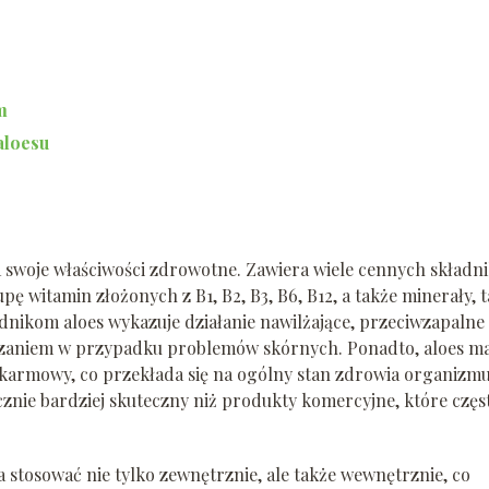
m
aloesu
za swoje właściwości zdrowotne. Zawiera wiele cennych składn
pę witamin złożonych z B1, B2, B3, B6, B12, a także minerały, t
adnikom aloes wykazuje działanie nawilżające, przeciwzapalne
iązaniem w przypadku problemów skórnych. Ponadto, aloes m
karmowy, co przekłada się na ogólny stan zdrowia organizmu
cznie bardziej skuteczny niż produkty komercyjne, które częs
stosować nie tylko zewnętrznie, ale także wewnętrznie, co