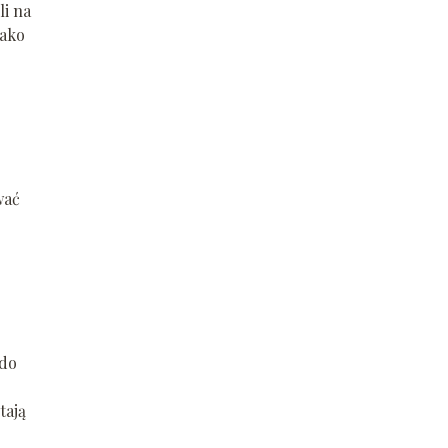
i na
jako
wać
 do
tają