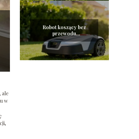
Robot koszący bez
przewodu
ograniczającego – jak
działa?
 ale
su w
ę
ji,