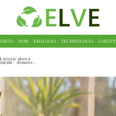
DIETA
DOM
EKOLOGIA
TECHNOLOGIA
ZAKUPY
ak używać aloes z
oniczki – domowe
posoby na zdrowie i
rodę