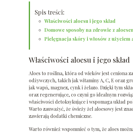
Spis treści:
Właściwości aloesu i jego skład
Domowe sposoby na zdrowie z aloese
Pielęgnacja skóry i włosów z użyciem 
Właściwości aloesu i jego skład
Aloes to roślina, która od wieków jest ceniona 
odżywczych, takich jak witaminy A, C, E oraz gru
jak wapń, magnez, cynk i żelazo. Dzięki tym skł
oraz regenerujące, co czyni go idealnym rozw
właściwości detoksykujące i wspomaga układ po
Warto zauważyć, że świeży żel aloesowy jest zna
zawierają dodatki chemiczne.
Warto również wspomnieć o tym, że aloes można 