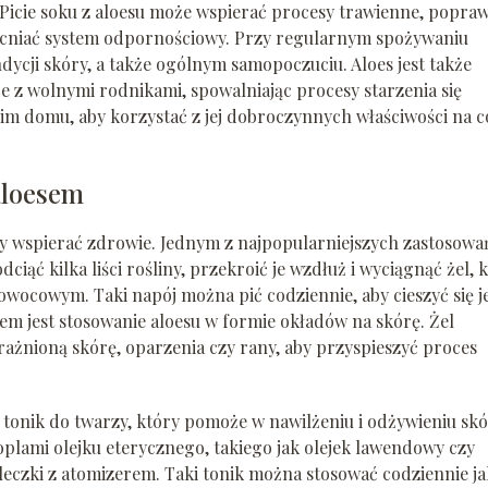
 Picie soku z aloesu może wspierać procesy trawienne, popraw
cniać system odpornościowy. Przy regularnym spożywaniu
cji skóry, a także ogólnym samopoczuciu. Aloes jest także
 z wolnymi rodnikami, spowalniając procesy starzenia się
im domu, aby korzystać z jej dobroczynnych właściwości na c
aloesem
y wspierać zdrowie. Jednym z najpopularniejszych zastosowa
iąć kilka liści rośliny, przekroić je wzdłuż i wyciągnąć żel, 
wocowym. Taki napój można pić codziennie, aby cieszyć się j
 jest stosowanie aloesu w formie okładów na skórę. Żel
żnioną skórę, oparzenia czy rany, aby przyspieszyć proces
tonik do twarzy, który pomoże w nawilżeniu i odżywieniu skó
plami olejku eterycznego, takiego jak olejek lawendowy czy
leczki z atomizerem. Taki tonik można stosować codziennie j