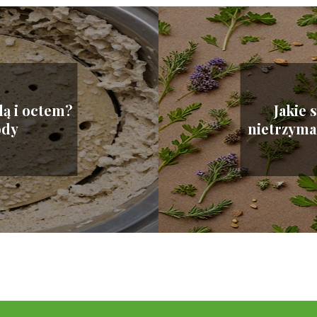
dą i octem?
Jakie 
ody
nietrzyma