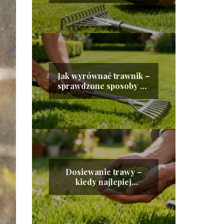
Jak wyrównać trawnik –
sprawdzone sposoby na
idealną murawę
Dosiewanie trawy –
kiedy najlepiej
wykonywać ten zabieg?