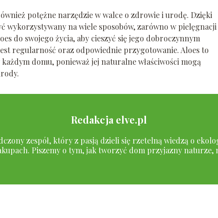
e również potężne narzędzie w walce o zdrowie i urodę. Dzięki
 wykorzystywany na wiele sposobów, zarówno w pielęgnacji
aloes do swojego życia, aby cieszyć się jego dobroczynnym
jest regularność oraz odpowiednie przygotowanie. Aloes to
 w każdym domu, ponieważ jej naturalne właściwości mogą
urody.
Redakcja elve.pl
czony zespół, który z pasją dzieli się rzetelną wiedzą o ekol
kupach. Piszemy o tym, jak tworzyć dom przyjazny naturze, 