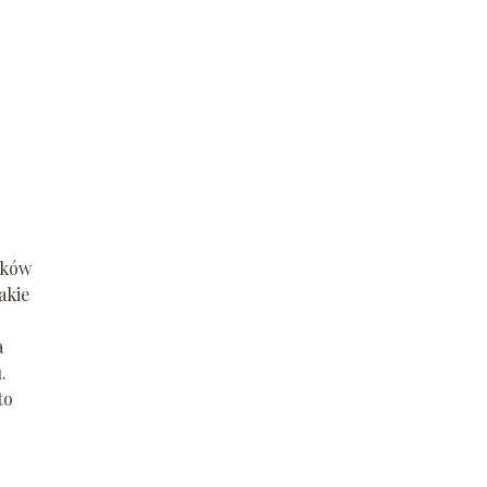
ików
akie
a
.
to