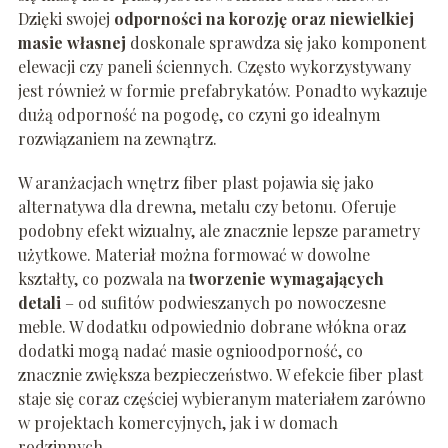
Dzięki swojej
odporności na korozję oraz niewielkiej
masie własnej
doskonale sprawdza się jako komponent
elewacji czy paneli ściennych. Często wykorzystywany
jest również w formie prefabrykatów. Ponadto wykazuje
dużą odporność na pogodę, co czyni go idealnym
rozwiązaniem na zewnątrz.
W aranżacjach wnętrz fiber plast pojawia się jako
alternatywa dla drewna, metalu czy betonu. Oferuje
podobny efekt wizualny, ale znacznie lepsze parametry
użytkowe. Materiał można formować w dowolne
kształty, co pozwala na
tworzenie wymagających
detali
– od sufitów podwieszanych po nowoczesne
meble. W dodatku odpowiednio dobrane włókna oraz
dodatki mogą nadać masie ognioodporność, co
znacznie zwiększa bezpieczeństwo. W efekcie fiber plast
staje się coraz częściej wybieranym materiałem zarówno
w projektach komercyjnych, jak i w domach
rodzinnych.