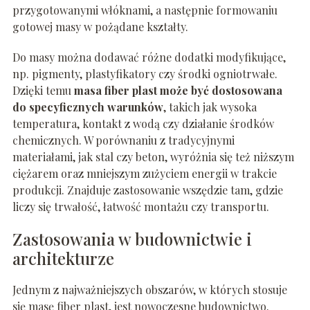
przygotowanymi włóknami, a następnie formowaniu
gotowej masy w pożądane kształty.
Do masy można dodawać różne dodatki modyfikujące,
np. pigmenty, plastyfikatory czy środki ogniotrwałe.
Dzięki temu
masa fiber plast może być dostosowana
do specyficznych warunków
, takich jak wysoka
temperatura, kontakt z wodą czy działanie środków
chemicznych. W porównaniu z tradycyjnymi
materiałami, jak stal czy beton, wyróżnia się też niższym
ciężarem oraz mniejszym zużyciem energii w trakcie
produkcji. Znajduje zastosowanie wszędzie tam, gdzie
liczy się trwałość, łatwość montażu czy transportu.
Zastosowania w budownictwie i
architekturze
Jednym z najważniejszych obszarów, w których stosuje
się masę fiber plast, jest nowoczesne budownictwo.