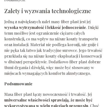
Zalety i wyzwania technologiczne
Jedną z największych zalet masy fiber plast jest jej
wysoka wytrzymałość i lekkość jednocześnie
. Dzięki
temu możliwe jest ograniczenie ciężaru całych
konstrukcji, co ma wpływ na niższe koszty transportu
oraz instalacji. Materiał nie podlega korozji, nie gnije i
nie pęka tak łatwo jak tradycyjne surowce. Jego trwałość
przekłada się na niższe koszty eksploatacji i konserwacji
w dłuższej perspektywie. Dodatkowo fiber plast dobrze
tłumi drgania i dźwięki, więc może być stosowany w
miejscach wymagających komfortu akustycznego.
Podsumowanie
Masa fiber plast łączy nowoczesność i trwałość. Jej
uniwersalne właściwości sprawiają, że może być
wykorzystywana w wielu gałęziach przemysłu
. Choć