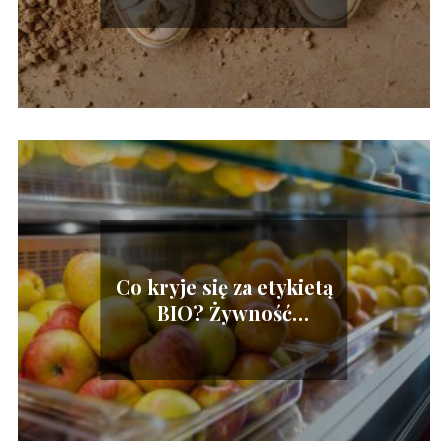
Co kryje się za etykietą
BIO? Żywność
ekologiczna – wszystko,
co musisz wiedzieć