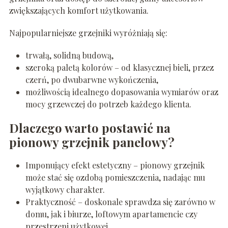
zwiększających komfort użytkowania.
Najpopularniejsze grzejniki wyróżniają się:
trwałą, solidną budową,
szeroką paletą kolorów – od klasycznej bieli, przez
czerń, po dwubarwne wykończenia,
możliwością idealnego dopasowania wymiarów oraz
mocy grzewczej do potrzeb każdego klienta.
Dlaczego warto postawić na
pionowy grzejnik panelowy?
Imponujący efekt estetyczny – pionowy grzejnik
może stać się ozdobą pomieszczenia, nadając mu
wyjątkowy charakter.
Praktyczność – doskonale sprawdza się zarówno w
domu, jak i biurze, loftowym apartamencie czy
przestrzeni użytkowej.