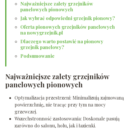
Najważniejsze zalety grzejników
panelowych pionowych
Jak wybrać odpowiedni grzejnik pionowy?
Oferta pionowych grzejników panelowych
na nowygrzejnik.pl
Dlaczego warto postawić na pionowy
grzejnik panelowy?
Podsumowanie
Najważniejsze zalety grzejników
panelowych pionowych
Optymalizacja przestrzeni: Minimalizują zajmowaną
powierzchnię, nie tracąc przy tym na mocy
grzewczej.
Wszechstronność zastosowania: Doskonale pasują
zarówno do salonu, holu, jak i łazienki.