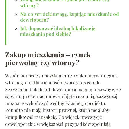
wtórny?
Na co zwrócić uwagę, kupując mieszkanie od
dewelopera?
Jak dopasować idealną lokalizację
mieszkania pod siebie?
Zakup mieszkania – rynek
pierwotny czy wtórny?
Wybór pomiędzy mieszkaniem z rynku pierwotnego a
wtórnego to dla wielu osób twardy orzech do
zgryzienia. Lokale od dewelopera mają tę przewagę, że
są w stu procentach nowe, objęte rękojmią, zazwyczaj
można je wykończyć według własnego projektu.
Ponadto nie mają historii prawnej, która mogłaby
komplikować transakcję. Co więcej, inwestycje
deweloperskie w większości przypadków spełniają