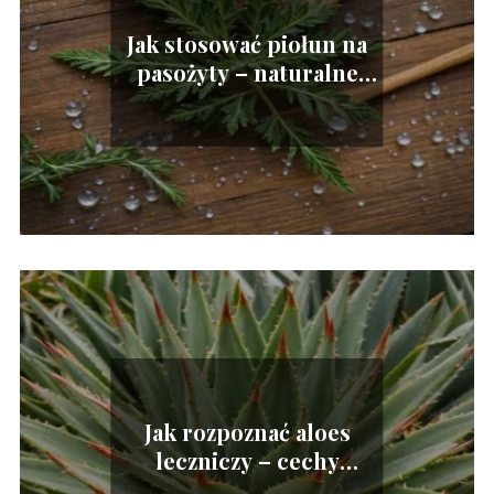
Jak stosować piołun na
pasożyty – naturalne
metody
Jak rozpoznać aloes
leczniczy – cechy
charakterystyczne