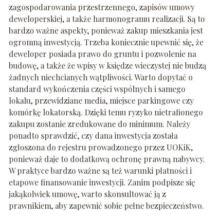
zagospodarowania przestrzennego, zapisów umowy
deweloperskiej, a także harmonogramu realizacji. Są to
bardzo ważne aspekty, ponieważ zakup mieszkania jest
ogromną inwestycją. Trzeba koniecznie upewnić się, że
deweloper posiada prawo do gruntu i pozwolenie na
budowę, a także że wpisy w księdze wieczystej nie budzą
żadnych niechcianych wątpliwości. Warto dopytać o
standard wykończenia części wspólnych i samego
lokalu, przewidziane media, miejsce parkingowe czy
komórkę lokatorską. Dzięki temu ryzyko nietrafionego
zakupu zostanie zredukowane do minimum. Należy
ponadto sprawdzić, czy dana inwestycja została
zgłoszona do rejestru prowadzonego przez UOKiK,
ponieważ daje to dodatkową ochronę prawną nabywcy.
W praktyce bardzo ważne są też warunki płatności i
etapowe finansowanie inwestycji. Zanim podpisze się
jakąkolwiek umowę, warto skonsultować ją z
prawnikiem, aby zapewnić sobie pełne bezpieczeństwo.