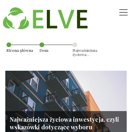
Strona główna
Dom
Najważniejsza
życiowa
inwestycja, czyli
wskazówki
dotyczące
wyboru
mieszkania
Najważniejsza życiowa inwestycja, czyli
wskazówki dotyczące wyboru